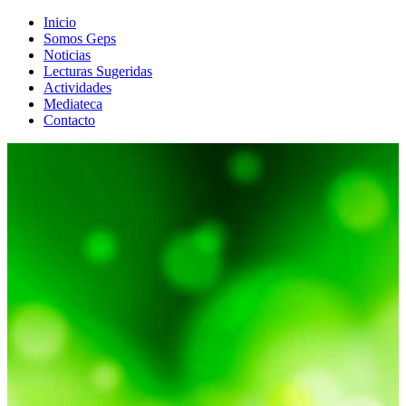
Inicio
Somos Geps
Noticias
Lecturas Sugeridas
Actividades
Mediateca
Contacto